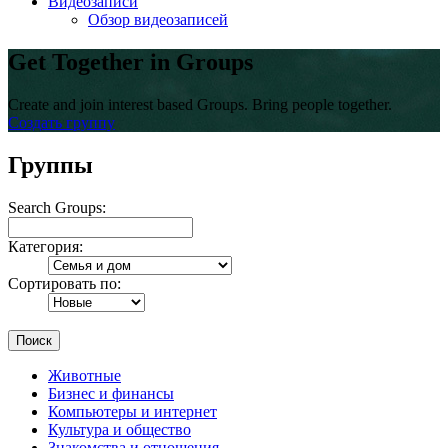
Видеозаписи
Обзор видеозаписей
Get Together in Groups
Create and join interest based Groups. Bring people together.
Создать группу
Группы
Search Groups:
Категория:
Сортировать по:
Поиск
Животные
Бизнес и финансы
Компьютеры и интернет
Культура и общество
Знакомства и отношения