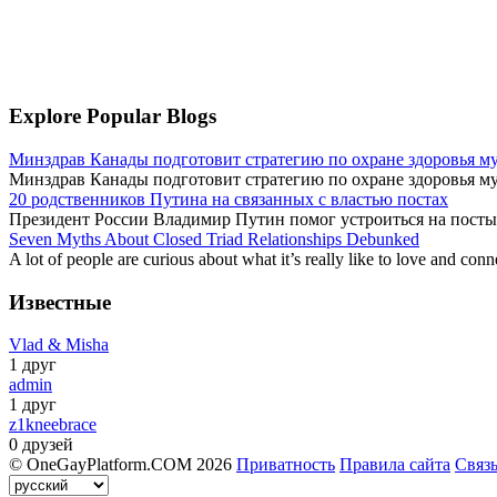
Explore Popular Blogs
Минздрав Канады подготовит стратегию по охране здоровья 
Минздрав Канады подготовит стратегию по охране здоровья му
20 родственников Путина на связанных с властью постах
Президент России Владимир Путин помог устроиться на посты, 
Seven Myths About Closed Triad Relationships Debunked
A lot of people are curious about what it’s really like to love and conne
Известные
Vlad & Misha
1 друг
admin
1 друг
z1kneebrace
0 друзей
© OneGayPlatform.COM 2026
Приватность
Правила сайта
Связ