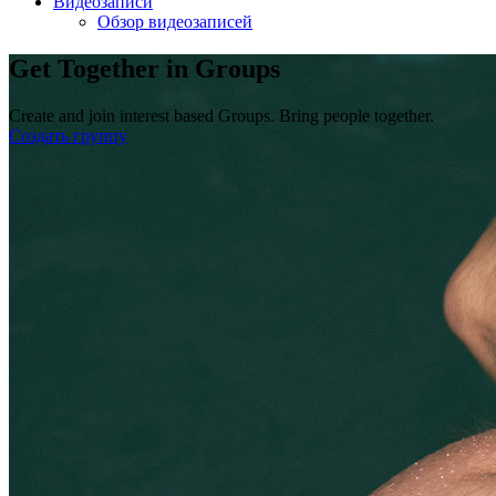
Видеозаписи
Обзор видеозаписей
Get Together in Groups
Create and join interest based Groups. Bring people together.
Создать группу