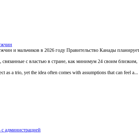
мужчин
жчин и мальчиков в 2026 году Правительство Канады планирует 
связанные с властью в стране, как минимум 24 своим близким, п
ct as a trio, yet the idea often comes with assumptions that can feel a...
ь с администрацией