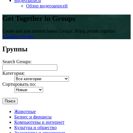
Видеозаписи
Обзор видеозаписей
Get Together in Groups
Create and join interest based Groups. Bring people together.
Создать группу
Группы
Search Groups:
Категория:
Сортировать по:
Поиск
Животные
Бизнес и финансы
Компьютеры и интернет
Культура и общество
Знакомства и отношения