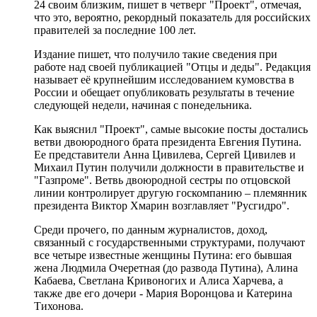
24 своим близким, пишет в четверг "Проект", отмечая,
что это, вероятно, рекордный показатель для российских
правителей за последние 100 лет.
Издание пишет, что получило такие сведения при
работе над своей публикацией "Отцы и деды". Редакция
называет её крупнейшим исследованием кумовства в
России и обещает опубликовать результаты в течение
следующей недели, начиная с понедельника.
Как выяснил "Проект", самые высокие посты достались
ветви двоюродного брата президента Евгения Путина.
Ее представители Анна Цивилева, Сергей Цивилев и
Михаил Путин получили должности в правительстве и
"Газпроме". Ветвь двоюродной сестры по отцовской
линии контролирует другую госкомпанию – племянник
президента Виктор Хмарин возглавляет "Русгидро".
Среди прочего, по данным журналистов, доход,
связанный с государственными структурами, получают
все четыре известные женщины Путина: его бывшая
жена Людмила Очеретная (до развода Путина), Алина
Кабаева, Светлана Кривоногих и Алиса Харчева, а
также две его дочери - Мария Воронцова и Катерина
Тихонова.