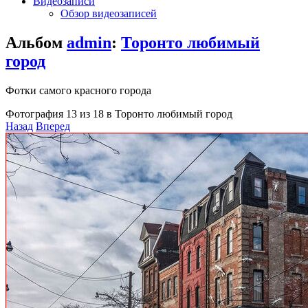
Видеозаписи
Обзор видеозаписей
Альбом
admin
:
Торонто любимый
город
Фотки самого красного города
Фотография 13 из 18 в Торонто любимый город
Назад
Вперед