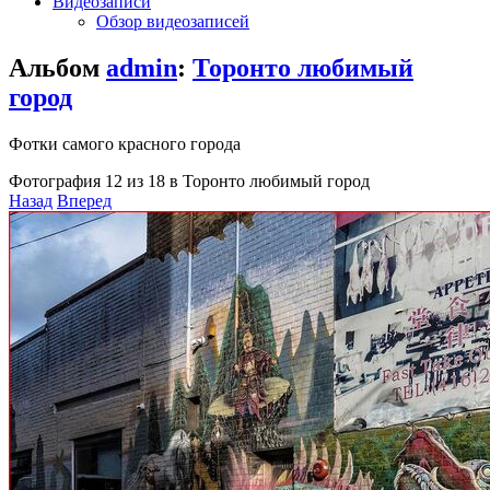
Видеозаписи
Обзор видеозаписей
Альбом
admin
:
Торонто любимый
город
Фотки самого красного города
Фотография 12 из 18 в Торонто любимый город
Назад
Вперед